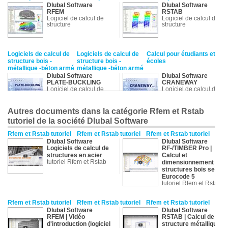
Dlubal Software
Dlubal Software
RFEM
RSTAB
Logiciel de calcul de
Logiciel de calcul de
structure
structure
Logiciels de calcul de
Logiciels de calcul de
Calcul pour étudiants et
structure bois -
structure bois -
écoles
métallique -béton armé
métallique -béton armé
Dlubal Software
Dlubal Software
PLATE-BUCKLING
CRANEWAY
Logiciel de calcul de
Logiciel de calcul de
structure métallique
structure
Autres documents dans la catégorie Rfem et Rstab
tutoriel de la société Dlubal Software
Calcul pour étudiants et
écoles
Rfem et Rstab tutoriel
Rfem et Rstab tutoriel
Rfem et Rstab tutoriel
Dlubal Software
Dlubal Software
Dlubal Software
RFEM pour écoles
Logiciels de calcul de
RF-/TIMBER Pro |
Logiciel pour école
structures en acier
Calcul et
tutoriel Rfem et Rstab
dimensionnement de
structures bois selon
Eurocode 5
tutoriel Rfem et Rstab
Rfem et Rstab tutoriel
Rfem et Rstab tutoriel
Rfem et Rstab tutoriel
Dlubal Software
Dlubal Software
RFEM | Vidéo
RSTAB | Calcul de
d'introduction (logiciel
structure métallique