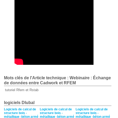
Mots clés de l'Article technique : Webinaire : Échange
de données entre Cadwork et RFEM
tutoriel Rfem et Rstab
logiciels Dlubal
Logiciels de calcul de
Logiciels de calcul de
Logiciels de calcul de
structure bois -
structure bois -
structure bois -
métallique -béton armé
métallique -béton armé
métallique -béton armé