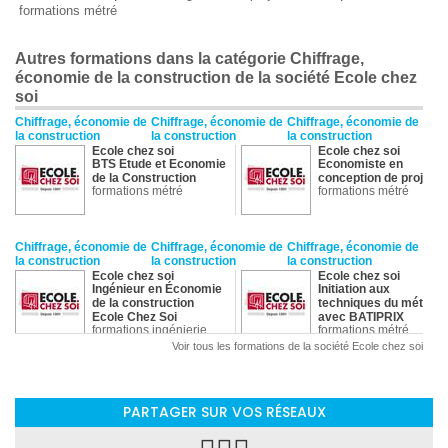
formations métré
Autres formations dans la catégorie Chiffrage,
économie de la construction de la société Ecole chez
soi
Chiffrage, économie de
Chiffrage, économie de
Chiffrage, économie de
la construction
la construction
la construction
Ecole chez soi
Ecole chez soi
BTS Etude et Economie
Economiste en
de la Construction
conception de projet
formations métré
formations métré
Chiffrage, économie de
Chiffrage, économie de
Chiffrage, économie de
la construction
la construction
la construction
Ecole chez soi
Ecole chez soi
Ingénieur en Économie
Initiation aux
de la construction
techniques du métré
Ecole Chez Soi
avec BATIPRIX
formations ingénierie
formations métré
Voir tous les formations de la société Ecole chez soi
Chiffrage, économie de
Chiffrage, économie de
Chiffrage, économie de
la construction
la construction
la construction
Ecole chez soi
Ecole chez soi
PARTAGER SUR VOS RÉSEAUX
Métreur - TCE
Métreur de la
formations métré
conception
formations métré