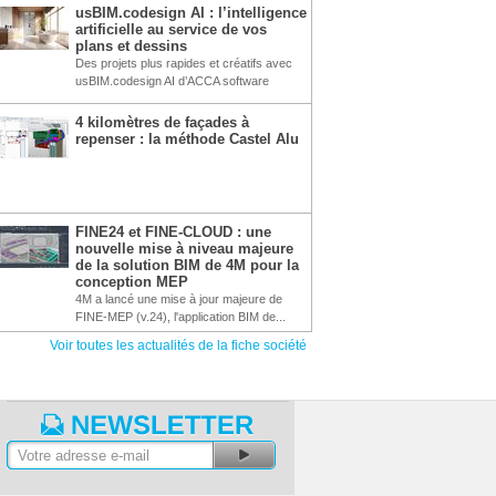
usBIM.codesign AI : l’intelligence
artificielle au service de vos
plans et dessins
Des projets plus rapides et créatifs avec
usBIM.codesign AI d’ACCA software
4 kilomètres de façades à
repenser : la méthode Castel Alu
FINE24 et FINE-CLOUD : une
nouvelle mise à niveau majeure
de la solution BIM de 4M pour la
conception MEP
4M a lancé une mise à jour majeure de
FINE-MEP (v.24), l'application BIM de...
Voir toutes les actualités de la fiche société