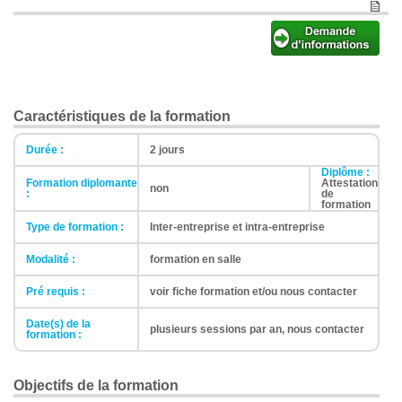
Caractéristiques de la formation
Durée :
2 jours
Diplôme :
Formation diplomante
Attestation
non
:
de
formation
Type de formation :
Inter-entreprise et intra-entreprise
Modalité :
formation en salle
Pré requis :
voir fiche formation et/ou nous contacter
Date(s) de la
plusieurs sessions par an, nous contacter
formation :
Objectifs de la formation