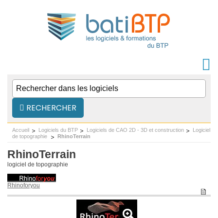
RECHERCHER
Accueil
Logiciels du BTP
Logiciels de CAO 2D - 3D et construction
Logiciel
de topographie
RhinoTerrain
RhinoTerrain
logiciel de topographie
Rhinoforyou