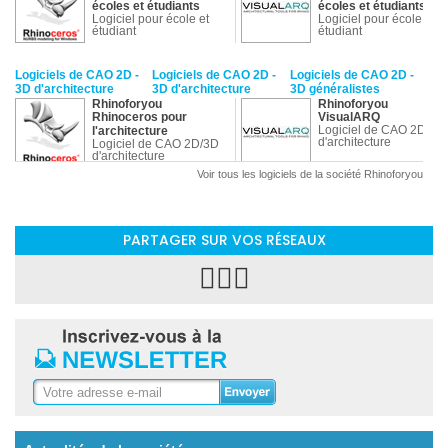
écoles et étudiants
écoles et étudiants
Logiciel pour école et
Logiciel pour école et
étudiant
étudiant
Logiciels de CAO 2D -
Logiciels de CAO 2D -
Logiciels de CAO 2D -
3D d'architecture
3D d'architecture
3D généralistes
Rhinoforyou
Rhinoforyou
Rhinoceros pour
VisualARQ
Logiciel de CAO 2D/3D
l'architecture
d'architecture
Logiciel de CAO 2D/3D
d'architecture
Voir tous les logiciels de la société Rhinoforyou
Logiciels de CAO 2D -
Logiciels de CAO 2D
Logiciels de CAO 2D
3D généralistes
-3D pour construction
-3D pour construction
bois - métallique -
bois - métallique -
PARTAGER SUR VOS RÉSEAUX
béton
béton
Rhinoforyou
Rhinoforyou
StructDrawRhino
Rhinoceros pour la
Logiciel de CAO 2D - 3D
construction
Logiciel de CAO 2D -
3D de construction