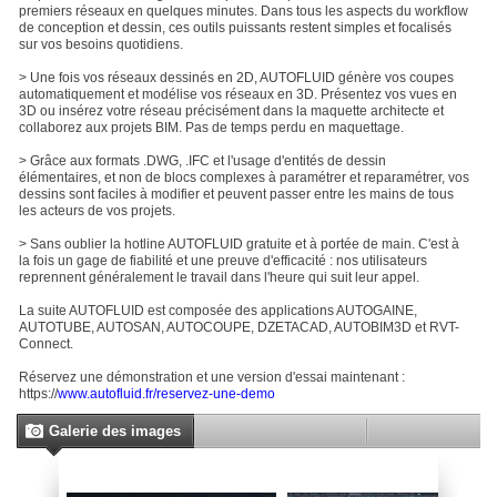
premiers réseaux en quelques minutes. Dans tous les aspects du workflow
de conception et dessin, ces outils puissants restent simples et focalisés
sur vos besoins quotidiens.
> Une fois vos réseaux dessinés en 2D, AUTOFLUID génère vos coupes
automatiquement et modélise vos réseaux en 3D. Présentez vos vues en
3D ou insérez votre réseau précisément dans la maquette architecte et
collaborez aux projets BIM. Pas de temps perdu en maquettage.
> Grâce aux formats .DWG, .IFC et l'usage d'entités de dessin
élémentaires, et non de blocs complexes à paramétrer et reparamétrer, vos
dessins sont faciles à modifier et peuvent passer entre les mains de tous
les acteurs de vos projets.
> Sans oublier la hotline AUTOFLUID gratuite et à portée de main. C'est à
la fois un gage de fiabilité et une preuve d'efficacité : nos utilisateurs
reprennent généralement le travail dans l'heure qui suit leur appel.
La suite AUTOFLUID est composée des applications AUTOGAINE,
AUTOTUBE, AUTOSAN, AUTOCOUPE, DZETACAD, AUTOBIM3D et RVT-
Connect.
Réservez une démonstration et une version d'essai maintenant :
https://
www.autofluid.fr/reservez-une-demo
Galerie des images