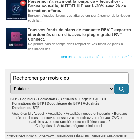
Personne n’a vraiment le temps de « bidouiller» .
Bonne nouvelle, AUTOFLUID est à -20% avec 2h de
formation offerte.
Bureaux d’études fluides, vos affaires ont tout à gagner de la rigueur
et de la...
Tous vos fonds de plans de maquette REVIT exportés
et ordonnés en un clic avec le plugin gratuit RVT-
Connect.
Ne perdez plus de temps dans l’export de vos fonds de plans à
destination des...
Voir toutes les actualités de la fiche société
BTP - Logiciels - Formations - Actualités
Logiciels du BTP
Formations du BTP
Docuthèque du BTP
Actualités
Dossiers du BTP
Vous êtes ici :
Accueil
>
Actualités
>
Actualités négoce et industriel
>
Bureaux
d'étude fluides : concevez, dessinez et modélisez vos réseaux CVC et
sanitaires avec une rapidité et une qualité inégalées.
/
Catégories de
Actualités négoce et industriel
:
COPYRIGHT © 2025
CONTACT
MENTIONS LÉGALES
DEVENIR ANNONCEUR