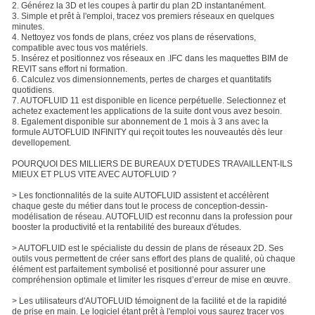
2. Générez la 3D et les coupes à partir du plan 2D instantanément.
3. Simple et prêt à l'emploi, tracez vos premiers réseaux en quelques
minutes.
4. Nettoyez vos fonds de plans, créez vos plans de réservations,
compatible avec tous vos matériels.
5. Insérez et positionnez vos réseaux en .IFC dans les maquettes BIM de
REVIT sans effort ni formation.
6. Calculez vos dimensionnements, pertes de charges et quantitatifs
quotidiens.
7. AUTOFLUID 11 est disponible en licence perpétuelle. Selectionnez et
achetez exactement les applications de la suite dont vous avez besoin.
8. Egalement disponible sur abonnement de 1 mois à 3 ans avec la
formule AUTOFLUID INFINITY qui reçoit toutes les nouveautés dès leur
devellopement.
POURQUOI DES MILLIERS DE BUREAUX D'ETUDES TRAVAILLENT-ILS
MIEUX ET PLUS VITE AVEC AUTOFLUID ?
> Les fonctionnalités de la suite AUTOFLUID assistent et accélèrent
chaque geste du métier dans tout le process de conception-dessin-
modélisation de réseau. AUTOFLUID est reconnu dans la profession pour
booster la productivité et la rentabilité des bureaux d'études.
> AUTOFLUID est le spécialiste du dessin de plans de réseaux 2D. Ses
outils vous permettent de créer sans effort des plans de qualité, où chaque
élément est parfaitement symbolisé et positionné pour assurer une
compréhension optimale et limiter les risques d’erreur de mise en œuvre.
> Les utilisateurs d'AUTOFLUID témoignent de la facilité et de la rapidité
de prise en main. Le logiciel étant prêt à l'emploi vous saurez tracer vos