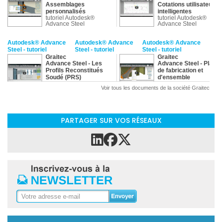
Assemblages
Cotations utilisateur
personnalisés
intelligentes
tutoriel Autodesk®
tutoriel Autodesk®
Advance Steel
Advance Steel
Autodesk® Advance
Autodesk® Advance
Autodesk® Advance
Steel - tutoriel
Steel - tutoriel
Steel - tutoriel
Graitec
Graitec
Advance Steel - Les
Advance Steel - Plans
Profils Reconstitués
de fabrication et
Soudé (PRS)
d'ensemble
tutoriel Autodesk®
tutoriel Autodesk®
Voir tous les documents de la société Graitec
Advance Steel
Advance Steel
PARTAGER SUR VOS RÉSEAUX
Autodesk® Advance
Autodesk® Advance
Autodesk® Advance
Steel - tutoriel
Steel - tutoriel
Steel - tutoriel
Graitec
Graitec
Charpentes métalliques
Créer votre bâtiment
dans Autodesk Revit
en quelques minutes
tutoriel Autodesk®
avec Advance Steel
Advance Steel
tutoriel Autodesk®
Advance Steel
Autodesk® Advance
Autodesk® Advance
Autodesk® Advance