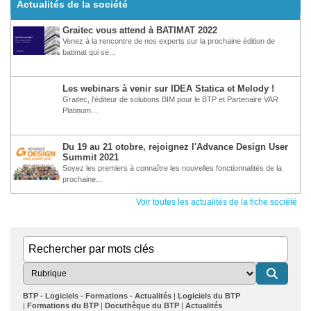
Steel - tutoriel
Steel - tutoriel
Steel - tutoriel
Actualités de la société
Graitec
Graitec
Gestion des formats
Paramétrage des
Graitec vous attend à BATIMAT 2022
papier et échelles dans
préfixes pour le
les process
repérage automatique
Venez à la rencontre de nos experts sur la prochaine édition de
tutoriel Autodesk®
tutoriel Autodesk®
batimat qui se...
Advance Steel
Advance Steel
Autodesk® Advance
Autodesk® Advance
Les webinars à venir sur IDEA Statica et Melody !
Steel - tutoriel
Steel - tutoriel
Graitec, l'éditeur de solutions BIM pour le BTP et Partenaire VAR
Graitec
Graitec
Platinum...
Synchronisation d'un
Transfert d'un modèle
modèle Advance Steel
3D Revit vers
avec Advance Design
ADVANCE STEEL
tutoriel Autodesk®
tutoriel Autodesk®
Du 19 au 21 otobre, rejoignez l'Advance Design User
Advance Steel
Advance Steel
Summit 2021
Soyez les premiers à connaître les nouvelles fonctionnalités de la
prochaine...
Voir toutes les actualités de la fiche société
BTP - Logiciels - Formations - Actualités
Logiciels du BTP
Formations du BTP
Docuthèque du BTP
Actualités