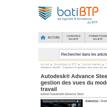
LOGICIELS
FORMATIONS
ACCUEIL
DU BTP
DU BTP
Accueil
Docuthèque du BTP
Tutoriels logiciels
T
Advance Steel® - Création et gestion des vues du mo
Autodesk® Advance Steel
gestion des vues du modè
travail
tutoriel Autodesk® Advance Steel
Auteur(s) :
Grai