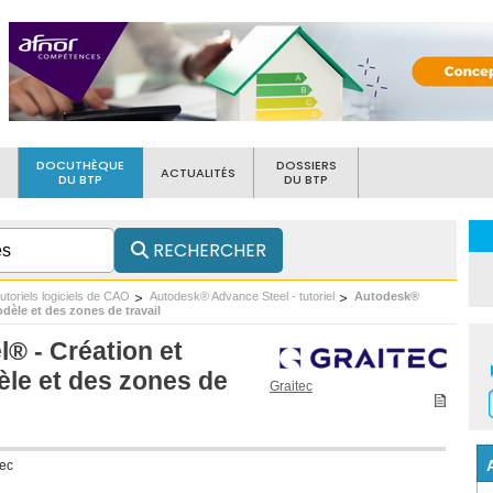
DOCUTHÈQUE
DOSSIERS
ACTUALITÉS
DU BTP
DU BTP
RECHERCHER
utoriels logiciels de CAO
Autodesk® Advance Steel - tutoriel
Autodesk®
dèle et des zones de travail
® - Création et
le et des zones de
Graitec
tec