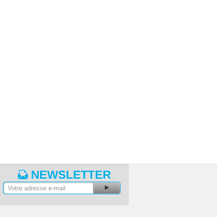
>
Essentiel MicroStation V8 XM édition
/