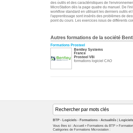
des outils et des caractéristiques de l'environneme
MicroStation dès la page quatre du manuel. De l'init
workflow standard en utilisant les derniers outils e
l'apprentissage sont insérés des problèmes de dess
point du cours. Les exercices issus de différents cor
Autres formations de la société Ben
Formations Prosteel
Bentley Systems
France
Prosteel V8i
formations logiciel CAO
BTP - Logiciels - Formations - Actualités
Logiciel
Vous êtes ici :
Accueil
>
Formations du BTP
>
Formation
Catégories de
Formations Microstation
: