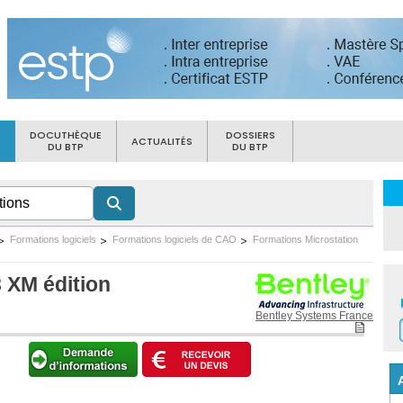
DOCUTHÈQUE
DOSSIERS
ACTUALITÉS
DU BTP
DU BTP
Formations logiciels
Formations logiciels de CAO
Formations Microstation
8 XM édition
Bentley Systems France