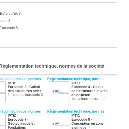
EC 5 et l'EC8
code 5
l'Eurocode 5
 Règlementation technique, normes de la société
ation technique, normes
Règlementation technique, normes
IPTIC
IPTIC
Eurocode 3 - Calcul
Eurocode 4 - Calcul
des structures acier
des structures mixtes
formations eurocode 3
acier-béton
formations eurocode 4
ation technique, normes
Règlementation technique, normes
IPTIC
IPTIC
Eurocode 7 -
Eurocode 8 -
Géotechnique et
Conception en zone
Fondations
sismique