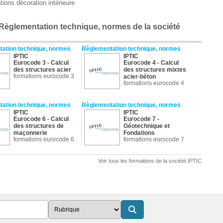
tions décoration intérieure
 Règlementation technique, normes de la société
ation technique, normes
Règlementation technique, normes
IPTIC
IPTIC
Eurocode 3 - Calcul
Eurocode 4 - Calcul
des structures acier
des structures mixtes
formations eurocode 3
acier-béton
formations eurocode 4
ation technique, normes
Règlementation technique, normes
IPTIC
IPTIC
Eurocode 6 - Calcul
Eurocode 7 -
des structures de
Géotechnique et
maçonnerie
Fondations
formations eurocode 6
formations eurocode 7
ation technique, normes
Règlementation technique, normes
Voir tous les formations de la société IPTIC
IPTIC
IPTIC
Eurocodes 0 et 1 - Les
Norme NF C15-100 :
fondamentaux
Utilisation des
formations eurocode
logiciels de calcul
(Initiation)
formations electricité