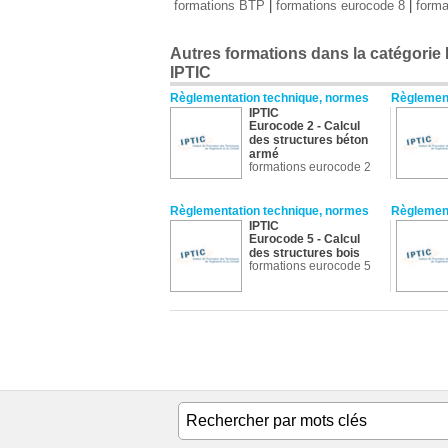
formations BTP
|
formations eurocode 8
|
forma
Autres formations dans la catégorie
IPTIC
Règlementation technique, normes
Règlement
IPTIC
Eurocode 2 - Calcul
des structures béton
armé
formations eurocode 2
Règlementation technique, normes
Règlement
IPTIC
Eurocode 5 - Calcul
des structures bois
formations eurocode 5
Règlementation technique, normes
Règlement
IPTIC
Eurocode 9 - Calcul
des structures
aluminium
formations eurocode 9
Règlementation technique, normes