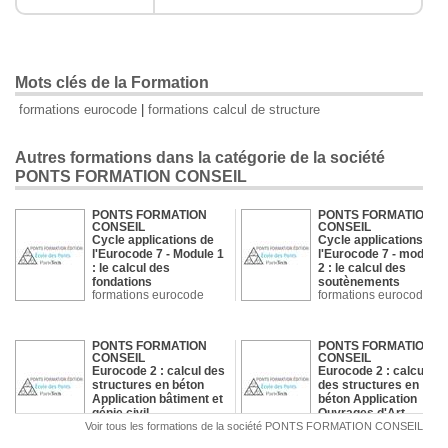
Mots clés de la Formation
formations eurocode
|
formations calcul de structure
Autres formations dans la catégorie de la société
PONTS FORMATION CONSEIL
PONTS FORMATION
PONTS FORMATION
CONSEIL
CONSEIL
Cycle applications de
Cycle applications de
l'Eurocode 7 - Module 1
l'Eurocode 7 - module
: le calcul des
2 : le calcul des
fondations
soutènements
formations eurocode
formations eurocode
PONTS FORMATION
PONTS FORMATION
CONSEIL
CONSEIL
Eurocode 2 : calcul des
Eurocode 2 : calcul
structures en béton
des structures en
Application bâtiment et
béton Application
génie civil
Ouvrages d'Art
formations eurocode
formations eurocode
Voir tous les formations de la société PONTS FORMATION CONSEIL