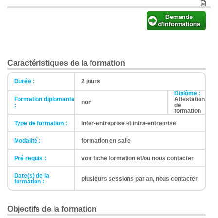
Caractéristiques de la formation
Durée :
2 jours
Diplôme :
Formation diplomante
Attestation
non
:
de
formation
Type de formation :
Inter-entreprise et intra-entreprise
Modalité :
formation en salle
Pré requis :
voir fiche formation et/ou nous contacter
Date(s) de la
plusieurs sessions par an, nous contacter
formation :
Objectifs de la formation