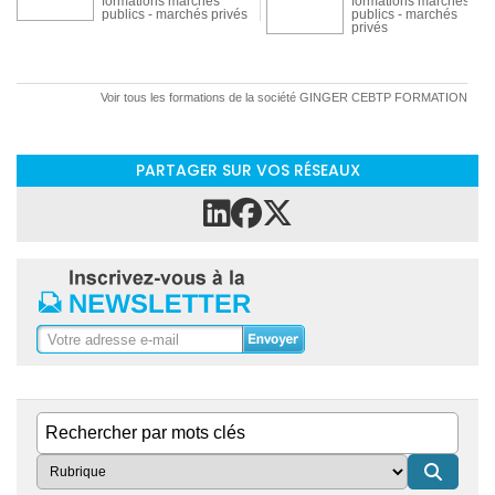
formations marchés
formations marchés
publics - marchés privés
publics - marchés
privés
Voir tous les formations de la société GINGER CEBTP FORMATION
Marchés publics et
Marchés publics et
Marchés publics et
privés
privés
privés
GINGER CEBTP
GINGER CEBTP
FORMATION
FORMATION
PARTAGER SUR VOS RÉSEAUX
Passation et gestion
Rédiger un contrat
des marchés de
d'exploitation et de
maîtrise d'?uvre
maintenance bâtiment
formations marchés
- Chauffage,
publics - marchés privés
ascenseurs, ...
formations marchés
publics - marchés
privés
Marchés publics et
Marchés publics et
privés
privés
GINGER CEBTP
GINGER CEBTP
FORMATION
FORMATION
Rôle et responsabilités
Suivre l'exécution d'un
du maître d'ouvrage
marché public
- De la
aux différentes phases
notification à la
d'une opération de
réception
formations marchés
construction
- Gérer les
publics - marchés privé
autorisations
administratives et les
contrats. - Suivre le