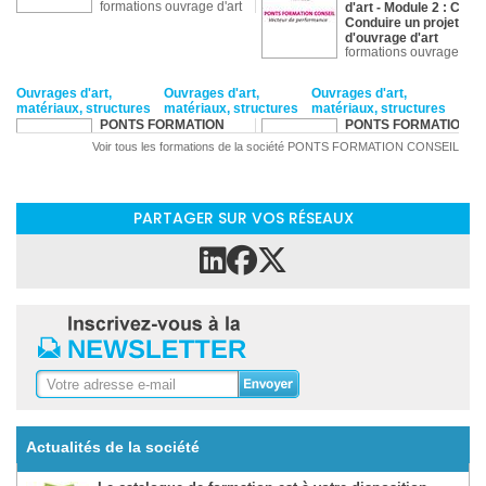
formations ouvrage d'art
d'art - Module 2 : Cycle
Conduire un projet
d'ouvrage d'art
formations ouvrage d'ar
Ouvrages d'art,
Ouvrages d'art,
Ouvrages d'art,
matériaux, structures
matériaux, structures
matériaux, structures
PONTS FORMATION
PONTS FORMATION
CONSEIL
CONSEIL
Voir tous les formations de la société PONTS FORMATION CONSEIL
Entretenir et réparer
Evolution de la Norme
les bétons : Diagnostic,
EN 206 : Quels
réparation et protection
changements pour les
du matériau béton
acteurs de la
formations béton
construction ?
PARTAGER SUR VOS RÉSEAUX
formations matériaux
Ouvrages d'art,
Ouvrages d'art,
Ouvrages d'art,
matériaux, structures
matériaux, structures
matériaux, structures
PONTS FORMATION
PONTS FORMATION
CONSEIL
CONSEIL
Inspection des
Inspection des
ouvrages d'art :
ouvrages d'art :
Diagnostic
ouvrages métalliques
formations design
formations ouvrage d'ar
Ouvrages d'art,
Ouvrages d'art,
Ouvrages d'art,
matériaux, structures
matériaux, structures
matériaux, structures
PONTS FORMATION
PONTS FORMATION
Actualités de la société
CONSEIL
CONSEIL
Murs de soutènement
Prescrire les bétons