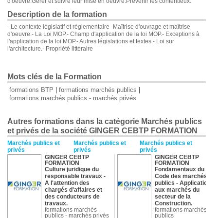
d'oeuvre.Gérer et suivre leur mise en oeuvre.Prévenir les contentieux.
Description de la formation
- Le contexte législatif et réglementaire- Maîtrise d'ouvrage et maîtrise
d'oeuvre.- La Loi MOP.- Champ d'application de la loi MOP.- Exceptions à
l'application de la loi MOP.- Autres législations et textes.- Loi sur
l'architecture.- Propriété littéraire
Mots clés de la Formation
formations BTP
|
formations marchés publics
|
formations marchés publics - marchés privés
Autres formations dans la catégorie Marchés publics
et privés de la société GINGER CEBTP FORMATION
Marchés publics et
Marchés publics et
Marchés publics et
privés
privés
privés
GINGER CEBTP
GINGER CEBTP
FORMATION
FORMATION
Culture juridique du
Fondamentaux du
responsable travaux
-
Code des marchés
A l'attention des
publics
- Application
chargés d'affaires et
aux marchés du
des conducteurs de
secteur de la
travaux.
Construction.
formations marchés
formations marchés
publics - marchés privés
publics