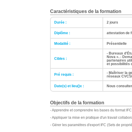
Caractéristiques de la formation
Durée :
2 jours
Diplôme :
attestation de 
Modalité :
Présentielle
- Bureaux d'Étu
Nova ». - Dema
Cibles :
partenaires uti
et possibilités 
- Maîtriser la 
Pré requis :
réseaux CVCSE
Date(s) et lieu()x :
Nous consulter
Objectifs de la formation
- Apprendre et comprendre les bases du format IFC
- Appliquer la mise en pratique d'un travail collabor
- Gérer les paramètres d'export IFC (Sets de propri