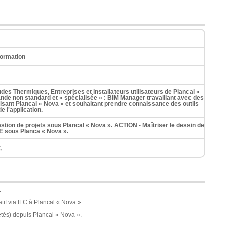
formation
des Thermiques, Entreprises et installateurs utilisateurs de Plancal «
nde non standard et « spécialisée » : BIM Manager travaillant avec des
lisant Plancal « Nova » et souhaitant prendre connaissance des outils
de l'application.
gestion de projets sous Plancal « Nova ». ACTION - Maîtriser le dessin de
 sous Planca « Nova ».
,
.
atif via IFC à Plancal « Nova ».
étés) depuis Plancal « Nova ».