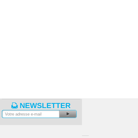
a
>
Plancal « Nova » - Perfectionnement
/