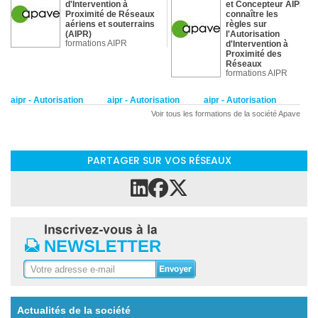
d'Intervention à
et Concepteur AIPR :
Proximité de Réseaux
connaître les
aériens et souterrains
règles sur
(AIPR)
l'Autorisation
formations AIPR
d'Intervention à
Proximité des
Réseaux
formations AIPR
aipr - Autorisation
aipr - Autorisation
aipr - Autorisation
d'Intervention à
d'Intervention à
d'Intervention à
Voir tous les formations de la société Apave
Proximité des Réseaux
Proximité des Réseaux
Proximité des Réseaux
Apave
Apave
E-learning : Encadrant
Préparer l'examen
et Concepteur AIPR :
AIPR concepteur -
PARTAGER SUR VOS RÉSEAUX
connaître les règles sur
expérimenté
formations AIPR
l'Autorisation
d'Intervention à
Proximité des Réseaux
formations AIPR
aipr - Autorisation
aipr - Autorisation
aipr - Autorisation
d'Intervention à
d'Intervention à
d'Intervention à
Proximité des Réseaux
Proximité des Réseaux
Proximité des Réseaux
Apave
Apave
Préparer l'examen
Préparer l'examen
AIPR conduite d'engins
AIPR Encadrant -
et travaux urgents -
expérimenté
formations AIPR
opérateur débutant
formations AIPR
Actualités de la société