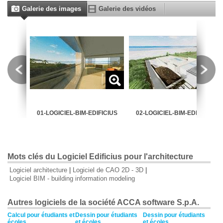
Galerie des images
Galerie des vidéos
FICIUS
01-LOGICIEL-BIM-EDIFICIUS
02-LOGICIEL-BIM-EDIFICIUS
Mots clés du Logiciel Edificius pour l'architecture
Logiciel architecture
|
Logiciel de CAO 2D - 3D
|
Logiciel BIM - building information modeling
Autres logiciels de la société ACCA software S.p.A.
Calcul pour étudiants et
Dessin pour étudiants
Dessin pour étudiants
écoles
et écoles
et écoles