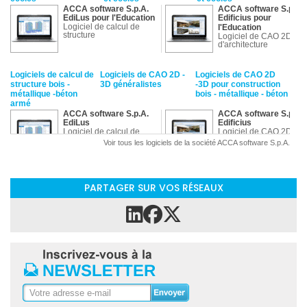
ACCA software S.p.A.
ACCA software S.p.A.
EdiLus pour l'Education
Edificius pour
Logiciel de calcul de
l'Education
structure
Logiciel de CAO 2D/3D
d'architecture
Logiciels de calcul de
Logiciels de CAO 2D -
Logiciels de CAO 2D
structure bois -
3D généralistes
-3D pour construction
métallique -béton
bois - métallique - béton
armé
ACCA software S.p.A.
ACCA software S.p.A.
EdiLus
Edificius
Logiciel de calcul de
Logiciel de CAO 2D/3D
structure
d'architecture
Voir tous les logiciels de la société ACCA software S.p.A.
Logiciels de gestions de
Plateformes
PARTAGER SUR VOS RÉSEAUX
devis, de métré -
collaboratives
quantitatif et de
facturation
ACCA software S.p.A.
ACCA software S.p.A.
PriMus
usBIM.platform
Logiciel de métré -
Plateforme collaborativ
quantitatif