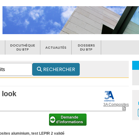
DOCUTHÈQUE
DOSSIERS
ACTUALITÉS
DU BTP
DU BTP
RECHERCHER
look
3A Composites
ites aluminium, test LEPIR 2 validé