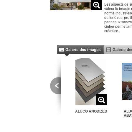
Les aspects de 
valeur la beauté 
norme industriell
de fenêtres, prof
panneaux sandwi
cintrer permettan
créatrice.
Galerie des images
Galerie de
G-FRECHE
ALUCO ANODIZED
ALU
ABAT